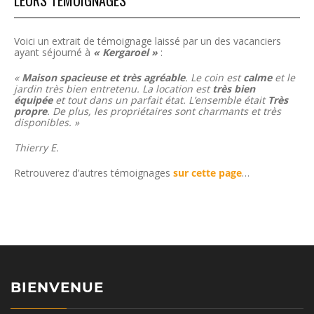
LEURS TÉMOIGNAGES
Voici un extrait de témoignage laissé par un des vacanciers
ayant séjourné à
« Kergaroel »
:
«
Maison spacieuse et très agréable
. Le coin est
calme
et le
jardin très bien entretenu. La location est
très bien
équipée
et tout dans un parfait état. L’ensemble était
Très
propre
. De plus, les propriétaires sont charmants et très
disponibles. »
Thierry E.
Retrouverez d’autres témoignages
sur cette page
…
BIENVENUE